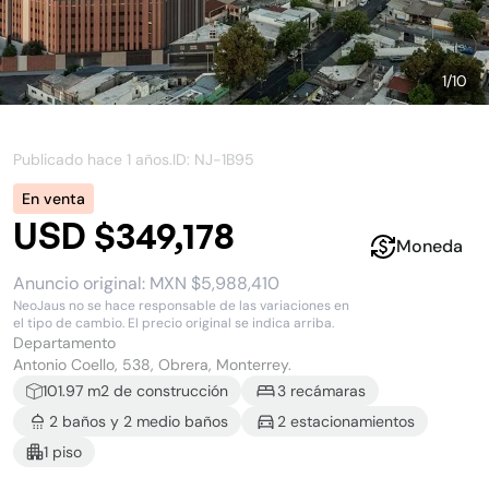
1
/
10
Publicado hace
1 años
.
ID: NJ-
1B95
En venta
USD $349,178
Moneda
Anuncio original:
MXN $5,988,410
NeoJaus no se hace responsable de las variaciones en
el tipo de cambio. El precio original se indica arriba.
Departamento
Antonio Coello, 538, Obrera, Monterrey.
101.97
m2 de construcción
3
recámara
s
2
baño
s
y
2
medio baño
s
2
estacionamiento
s
1
piso