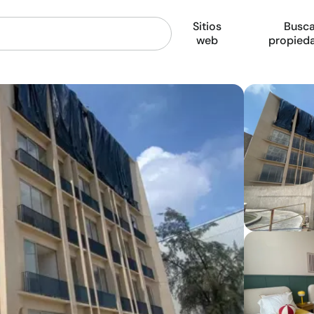
Sitios
Busca
web
propied