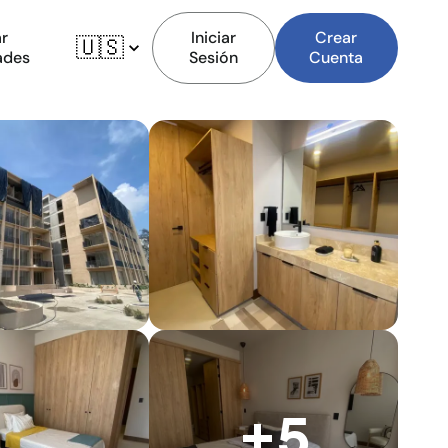
r
Iniciar
Crear
🇺🇸
ades
Sesión
Cuenta
+5