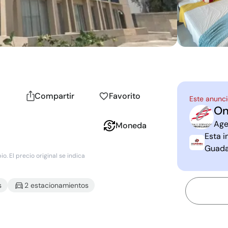
Compartir
Favorito
Este anunci
On
O
S
Age
Moneda
Esta i
Guada
. El precio original se indica
s
2
estacionamiento
s