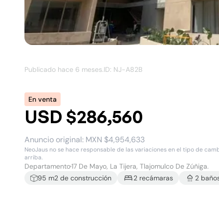
Publicado hace
6 meses
.
ID: NJ-
A82B
En venta
USD $286,560
Anuncio original:
MXN $4,954,633
NeoJaus no se hace responsable de las variaciones en el tipo de cambio
arriba.
Departamento
17 De Mayo, La Tijera, Tlajomulco De Zúñiga.
95
m2 de construcción
2
recámara
s
2
baño