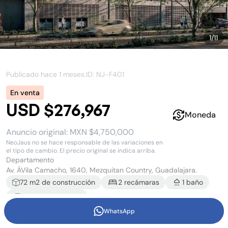
1
/
11
Publicado hace
1 meses
.
ID: NJ-
F401
En venta
USD $276,967
Moneda
Anuncio original:
MXN $4,750,000
NeoJaus no se hace responsable de las variaciones en
el tipo de cambio. El precio original se indica arriba.
Departamento
Av. ÁVila Camacho, 1640, Mezquitan Country, Guadalajara.
72
m2 de construcción
2
recámara
s
1
baño
1
estacionamiento
WhatsApp