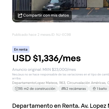
Compartir con mis datos
Publicado hace
2 meses
.
ID: NJ-
EC9B
En renta
USD $1,336/mes
Anuncio original:
MXN $23,000/mes
NeoJaus no se hace responsable de las variaciones en el tipo de cambio
arriba.
Departamento
Lopez Mateos, 1163, Circunvalación Américas, 
115
m2 de construcción
2
recámara
s
1
baño
Departamento en Renta. Av. Lopez 