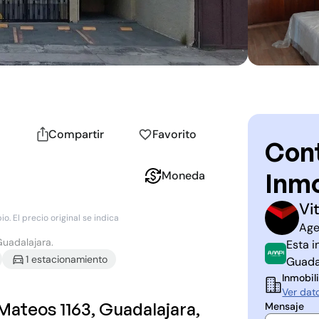
Compartir
Favorito
Cont
Inmo
Moneda
Vi
V
G
. El precio original se indica
Age
Guadalajara.
Esta i
1
estacionamiento
Guada
Inmobili
Ver dat
Mateos 1163, Guadalajara,
Mensaje