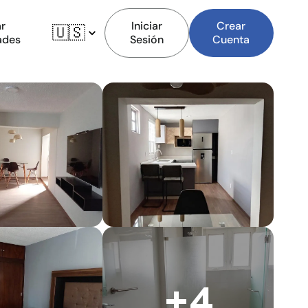
r
Iniciar
Crear
🇺🇸
ades
Sesión
Cuenta
+4