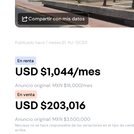
Compartir con mis datos
Publicado hace
1 meses
.
ID: NJ-
12C89
En renta
USD $1,044/mes
Anuncio original:
MXN $18,000/mes
En venta
USD $203,016
Anuncio original:
MXN $3,500,000
NeoJaus no se hace responsable de las variaciones en el tipo de cambio
arriba.