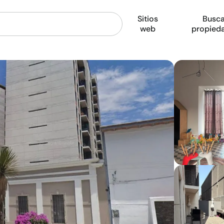
Sitios
Busca
web
propied