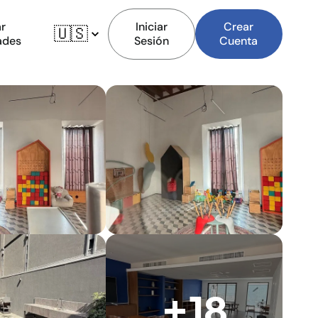
r
Iniciar
Crear
🇺🇸
ades
Sesión
Cuenta
+18