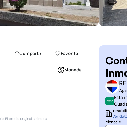
Compartir
Favorito
Cont
Inmo
Moneda
RE
R
P
Age
Esta i
Guada
Inmobili
Ver dat
. El precio original se indica
Mensaje