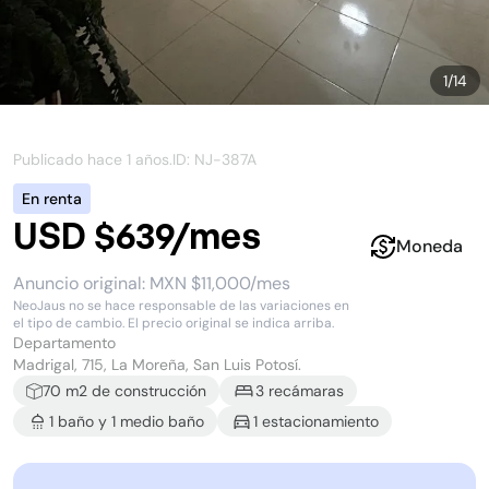
1
/
14
Publicado hace
1 años
.
ID: NJ-
387A
En renta
USD $639/mes
Moneda
Anuncio original:
MXN $11,000/mes
NeoJaus no se hace responsable de las variaciones en
el tipo de cambio. El precio original se indica arriba.
Departamento
Madrigal, 715, La Moreña, San Luis Potosí.
70
m2 de construcción
3
recámara
s
1
baño
y
1
medio baño
1
estacionamiento