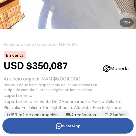
1
/
19
Publicado hace
6 meses
.
ID: NJ-
A58A
En venta
USD $350,087
Moneda
Anuncio original:
MXN $6,004,000
NeoJaus no se hace responsable de las variaciones en
el tipo de cambio. El precio original se indica arriba.
Departamento
Departamento En Venta De 2 Recamaras En Puerto Vallarta,
Plusvalia En Jalisco The Lighthouse, Altavista, Puerto Vallarta.
89
m2 de construcción
2
recámara
s
2
baño
s
2
estacionamiento
s
WhatsApp