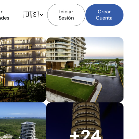
r
Iniciar
Crear
🇺🇸
ades
Sesión
Cuenta
+24