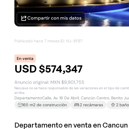
Compartir con mis datos
Publicado hace
7 meses
.
ID: NJ-
8FB7
En venta
USD $574,347
Anuncio original:
MXN $9,901,755
NeoJaus no se hace responsable de las variaciones en el tipo de cambio
arriba.
Departamento
Calle, Av. 16 De Abril, Cancún Centro, Benito Ju
165
m2 de construcción
2
recámara
s
2
baño
Departamento en venta en Cancun