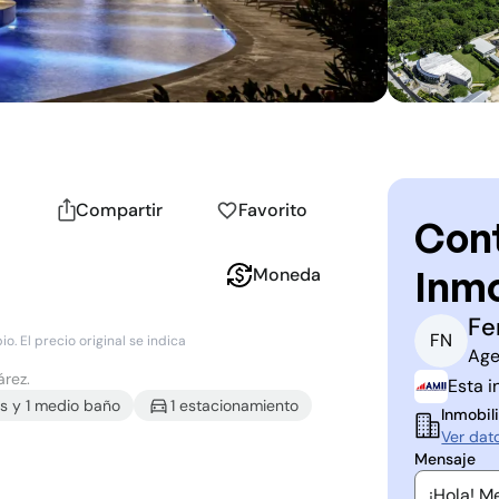
Compartir
Favorito
Cont
Inmo
Moneda
Fe
F
N
. El precio original se indica
Age
árez.
Esta i
s
y
1
medio baño
1
estacionamiento
Inmobili
Ver dat
Mensaje