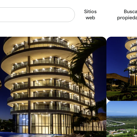
Sitios
Busca
web
propied