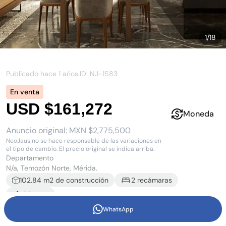
1
/
18
Publicado hace
1 años
.
ID: NJ-
1583
En venta
USD $161,272
Moneda
Anuncio original:
MXN $2,775,500
NeoJaus no se hace responsable de las variaciones en
el tipo de cambio. El precio original se indica arriba.
Departamento
N/a, Temozón Norte, Mérida.
102.84
m2 de construcción
2
recámara
s
2
baño
s
WhatsApp