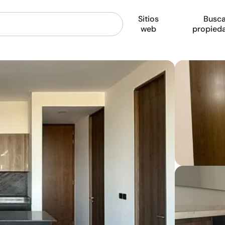
Sitios
Busca
web
propied