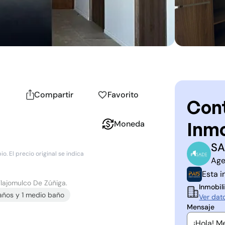
Compartir
Favorito
Cont
Inmo
Moneda
SA
S
S
. El precio original se indica
Age
Esta i
Tlajomulco De Zúñiga.
Inmobili
año
s
y
1
medio baño
Ver dat
Mensaje