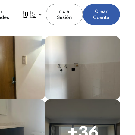
r
Iniciar
Crear
🇺🇸
ades
Sesión
Cuenta
+36