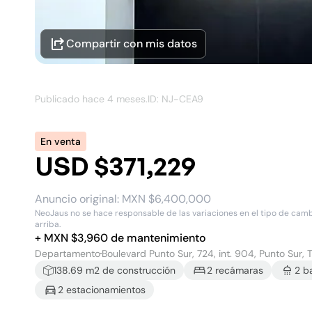
Compartir con mis datos
Publicado hace
4 meses
.
ID: NJ-
CEA9
En venta
USD $371,229
Anuncio original:
MXN $6,400,000
NeoJaus no se hace responsable de las variaciones en el tipo de cambio
arriba.
+
MXN $
3,960
de mantenimiento
Departamento
Boulevard Punto Sur, 724, int. 904, Punto Sur, 
138.69
m2 de construcción
2
recámara
s
2
b
2
estacionamiento
s