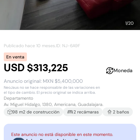
1
/
20
Publicado hace
10 meses
.
ID: NJ-
6A9F
En venta
USD $313,225
Moneda
Anuncio original:
MXN $5,400,000
NeoJaus no se hace responsable de las variaciones en
el tipo de cambio. El precio original se indica arriba.
Departamento
Av. Miguel Hidalgo, 1380, Americana, Guadalajara.
98
m2 de construcción
2
recámara
s
2
baño
s
Este anuncio no está disponible en este momento.