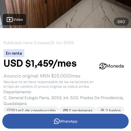
Video
1
/
40
Publicado hace
2 meses
.
ID: NJ-
EE89
En renta
USD $1,459/mes
Moneda
Anuncio original:
MXN $25,000/mes
NeoJaus no se hace responsable de las variaciones en
el tipo de cambio. El precio original se indica arriba.
Departamento
C. General Eulogio Parra, 3053, int. 503, Prados De Providencia,
Guadalajara.
71.1
m2 de construcción
2
recámara
s
2
baño
s
1
estacionamiento
WhatsApp