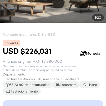
1
/
20
Publicado hace
1 años
.
ID: NJ-
581E
En venta
USD $226,031
Moneda
Anuncio original:
MXN $3,890,000
NeoJaus no se hace responsable de las variaciones en
el tipo de cambio. El precio original se indica arriba.
Departamento
Juan Ruiz De Alarcón, 176, Americana, Guadalajara.
65.23
m2 de construcción
1
recámara
1
baño
1
estacionamiento