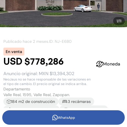
1
/
11
Publicado hace
2 meses
.
ID: NJ-
E6B0
En venta
USD $778,286
Moneda
Anuncio original:
MXN $13,394,302
NeoJaus no se hace responsable de las variaciones en
el tipo de cambio. El precio original se indica arriba.
Departamento
Valle Real, 1595, Valle Real, Zapopan.
184
m2 de construcción
3
recámara
s
3
baño
s
y
1
medio baño
2
estacionamiento
s
WhatsApp