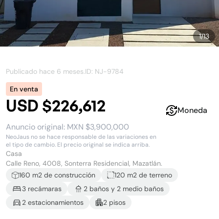
1
/
13
Publicado hace
6 meses
.
ID: NJ-
9784
En venta
USD $226,612
Moneda
Anuncio original:
MXN $3,900,000
NeoJaus no se hace responsable de las variaciones en
el tipo de cambio. El precio original se indica arriba.
Casa
Calle Reno, 4008, Sonterra Residencial, Mazatlán.
160
m2 de construcción
120 m2
de terreno
3
recámara
s
2
baño
s
y
2
medio baño
s
2
estacionamiento
s
2
piso
s