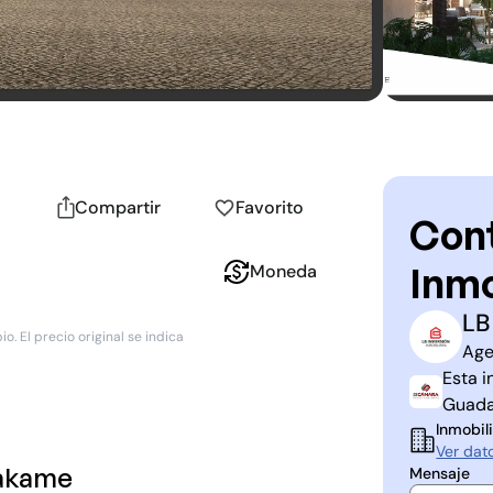
Compartir
Favorito
Cont
Inmo
Moneda
LB
L
I
. El precio original se indica
Age
Esta i
Guada
Inmobili
Ver dat
rakame
Mensaje