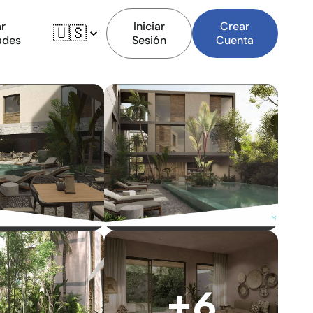
r
Iniciar
Crear
🇺🇸
ades
Sesión
Cuenta
+6