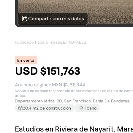
Compartir con mis datos
Publicado hace
6 meses
.
ID: NJ-
ABE2
En venta
USD $151,763
Anuncio original:
MXN $2,611,844
NeoJaus no se hace responsable de las variaciones en el tipo de cambio
arriba.
Departamento
Africa, 20, San Francisco, Bahía De Banderas.
30.4
m2 de construcción
1
baño
Estudios en Riviera de Nayarit, Ma