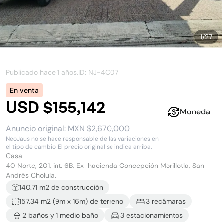
1
/
27
Publicado hace
1 años
.
ID: NJ-
4C07
En venta
USD $155,142
Moneda
Anuncio original:
MXN $2,670,000
NeoJaus no se hace responsable de las variaciones en
el tipo de cambio. El precio original se indica arriba.
Casa
40 Norte, 201, int. 6B, Ex-hacienda Concepción Morillotla, San
Andrés Cholula.
140.71
m2 de construcción
157.34 m2
(
9
m x
16
m)
de terreno
3
recámara
s
2
baño
s
y
1
medio baño
3
estacionamiento
s