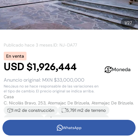
1
/
27
Publicado hace
3 meses
.
ID: NJ-
DA77
En venta
USD $1,926,444
Moneda
Anuncio original:
MXN $33,000,000
NeoJaus no se hace responsable de las variaciones en
el tipo de cambio. El precio original se indica arriba.
Casa
C. Nicolás Bravo, 253, Atemajac De Brizuela, Atemajac De Brizuela.
1
m2 de construcción
5,791 m2
de terreno
18
recámara
s
17
baño
s
y
7
medio baño
s
WhatsApp