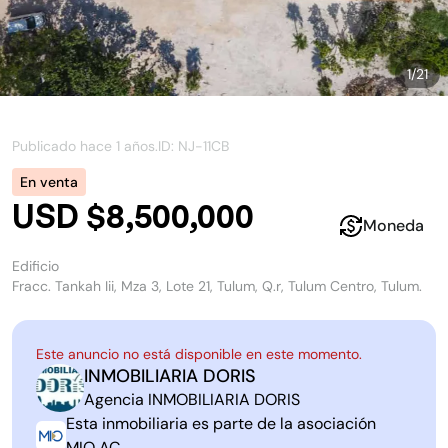
1
/
21
Publicado hace
1 años
.
ID: NJ-
11CB
En venta
USD $8,500,000
Moneda
Edificio
Fracc. Tankah Iii, Mza 3, Lote 21, Tulum, Q.r, Tulum Centro, Tulum.
Este anuncio no está disponible en este momento.
INMOBILIARIA DORIS
I
D
Agencia
INMOBILIARIA DORIS
Esta inmobiliaria es parte de la asociación
MIO AC
.