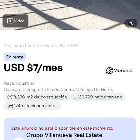
Video
1
/
8
Publicado hace
7 meses
.
ID: NJ-
956E
En renta
USD $7/mes
Moneda
Nave Industrial
Ciénega, Ciénega De Flores Centro, Ciénega De Flores.
18,330
m2 de construcción
36,799 ha
de terreno
124
estacionamiento
s
Este anuncio no está disponible en este momento.
Grupo Villanueva Real Estate