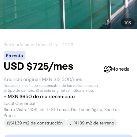
1
/
13
Publicado hace
1 años
.
ID: NJ-
2C09
En renta
USD $725/mes
Moneda
Anuncio original:
MXN $12,500/mes
NeoJaus no se hace responsable de las variaciones en
el tipo de cambio. El precio original se indica arriba.
+
MXN $
650
de mantenimiento
Local Comercial
Sierra Vista, 1305, int. L-31, Lomas Del Tecnológico, San Luis
Potosí.
41.39
m2 de construcción
41.39 m2
de terreno