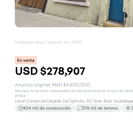
Publicado hace
1 años
.
ID: NJ-
5920
En venta
USD $278,907
Anuncio original:
MXN $4,800,000
NeoJaus no se hace responsable de las variaciones en el tipo de cambio
arriba.
Local Comercial
Calzada Del Ejército, 93, Gral. Real, Guadalaja
404
m2 de construcción
379 m2
de terreno