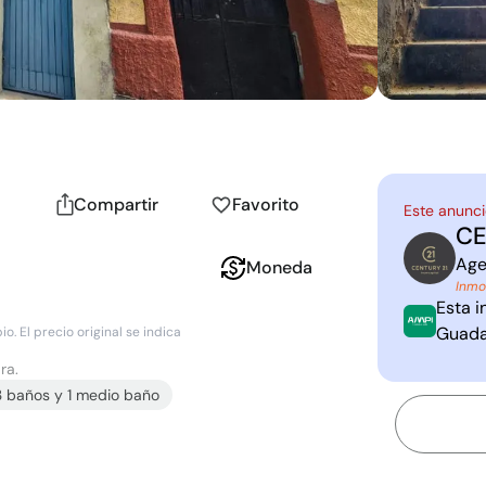
Compartir
Favorito
Este anunci
CE
C
2
Age
Moneda
Inmo
Esta i
Guada
. El precio original se indica
ra.
3
baño
s
y
1
medio baño