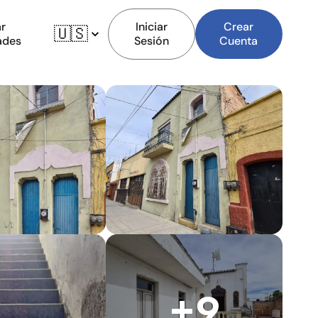
r
Iniciar
Crear
🇺🇸
ades
Sesión
Cuenta
+9