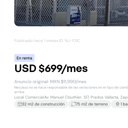
Publicado hace
1 meses
.
ID: NJ-
F31C
En renta
USD $699/mes
Anuncio original:
MXN $11,990/mes
NeoJaus no se hace responsable de las variaciones en el tipo de cambio
arriba.
Local Comercial
Av. Manuel Clouthier, 137, Prados Vallarta, Za
32
m2 de construcción
75 m2
de terreno
1
ba