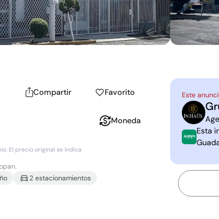
Compartir
Favorito
Este anunci
Gr
G
I
Age
Moneda
Esta i
Guada
. El precio original se indica
popan.
ño
2
estacionamiento
s