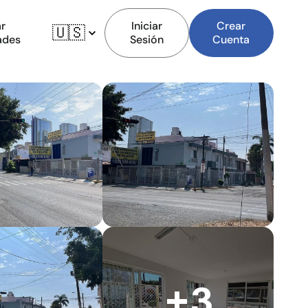
r
Iniciar
Crear
🇺🇸
ades
Sesión
Cuenta
+3