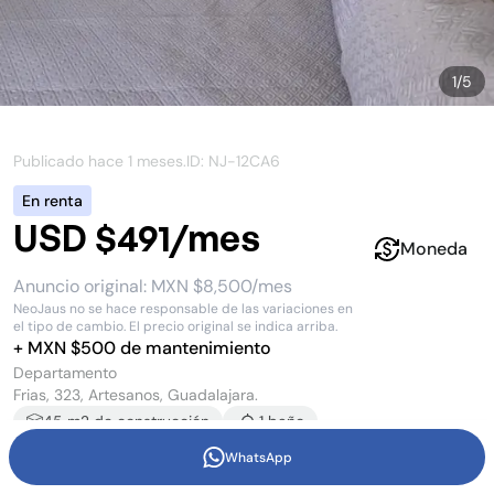
1
/
5
Publicado hace
1 meses
.
ID: NJ-
12CA6
En renta
USD $491/mes
Moneda
Anuncio original:
MXN $8,500/mes
NeoJaus no se hace responsable de las variaciones en
el tipo de cambio. El precio original se indica arriba.
+
MXN $
500
de mantenimiento
Departamento
Frias, 323, Artesanos, Guadalajara.
45
m2 de construcción
1
baño
WhatsApp