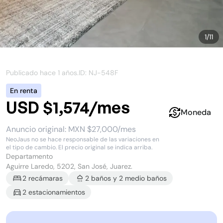
1
/
11
Publicado hace
1 años
.
ID: NJ-
548F
En renta
USD $1,574/mes
Moneda
Anuncio original:
MXN $27,000/mes
NeoJaus no se hace responsable de las variaciones en
el tipo de cambio. El precio original se indica arriba.
Departamento
Aguirre Laredo, 5202, San José, Juarez.
2
recámara
s
2
baño
s
y
2
medio baño
s
2
estacionamiento
s