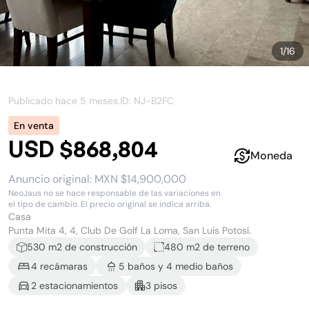
1
/
16
Publicado hace
5 meses
.
ID: NJ-
B2FC
En venta
USD $868,804
Moneda
Anuncio original:
MXN $14,900,000
NeoJaus no se hace responsable de las variaciones en
el tipo de cambio. El precio original se indica arriba.
Casa
Punta Mita 4, 4, Club De Golf La Loma, San Luis Potosí.
530
m2 de construcción
480 m2
de terreno
4
recámara
s
5
baño
s
y
4
medio baño
s
2
estacionamiento
s
3
piso
s