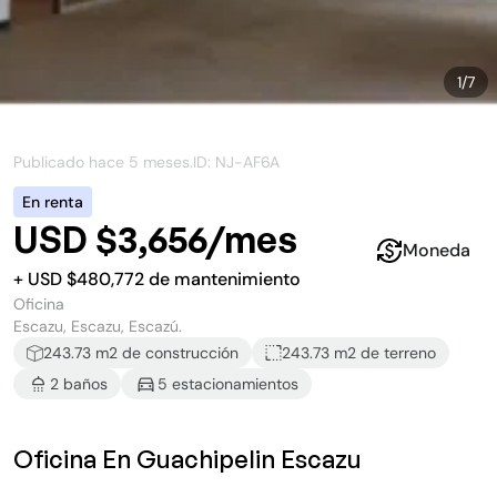
1
/
7
Publicado hace
5 meses
.
ID: NJ-
AF6A
En renta
USD $3,656/mes
Moneda
+
USD $
480,772
de mantenimiento
Oficina
Escazu, Escazu, Escazú.
243.73
m2 de construcción
243.73 m2
de terreno
2
baño
s
5
estacionamiento
s
Oficina En Guachipelin Escazu