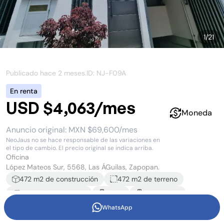
1
/
21
Publicado hace
2 meses
.
ID: NJ-
F09A
En renta
USD $4,063/mes
Moneda
Anuncio original:
MXN $69,600/mes
NeoJaus no se hace responsable de las variaciones en
el tipo de cambio. El precio original se indica arriba.
Oficina
López Mateos Sur, 5568, Las ÁGuilas, Zapopan.
472
m2 de construcción
472 m2
de terreno
6
estacionamiento
s
1
piso
Piso
4
de
4
WhatsApp