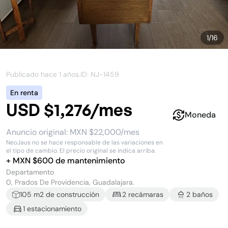
1
/
16
Publicado hace
1 años
.
ID: NJ-
1459
En renta
USD $1,276/mes
Moneda
Anuncio original:
MXN $22,000/mes
NeoJaus no se hace responsable de las variaciones en
el tipo de cambio. El precio original se indica arriba.
+
MXN $
600
de mantenimiento
Departamento
0, Prados De Providencia, Guadalajara.
105
m2 de construcción
2
recámara
s
2
baño
s
1
estacionamiento