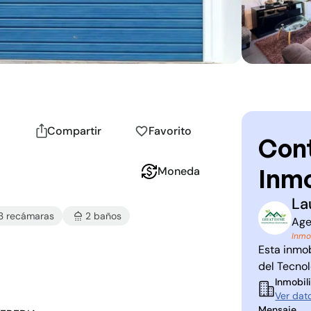
Compartir
Favorito
Cont
Inmo
Moneda
La
3
recámara
s
2
baño
s
L
E
Age
Inmo
Esta inmob
del Tecno
Inmobili
Ver dat
Mensaje