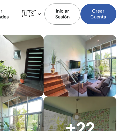
r
Iniciar
Crear
🇺🇸
ades
Sesión
Cuenta
+22