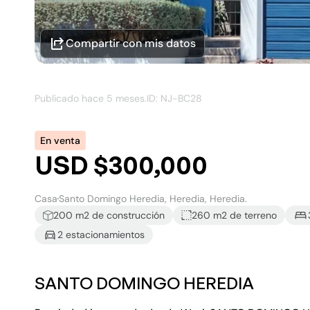
Compartir con mis datos
Publicado hace
5 meses
.
ID: NJ-
BC28
En venta
USD $300,000
Casa
Santo Domingo Heredia, Heredia, Heredia.
200
m2 de construcción
260 m2
de terreno
2
estacionamiento
s
SANTO DOMINGO HEREDIA