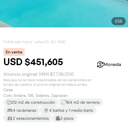
1
/
26
Publicado hace
1 años
.
ID: NJ-
8A0
En venta
USD $451,605
Moneda
Anuncio original:
MXN $7,736,000
NeoJaus no se hace responsable de las variaciones en
el tipo de cambio. El precio original se indica arriba.
Casa
Coto Antara, 136, Solares, Zapopan.
212
m2 de construcción
164 m2
de terreno
4
recámara
s
4
baño
s
y
1
medio baño
2
estacionamiento
s
2
piso
s