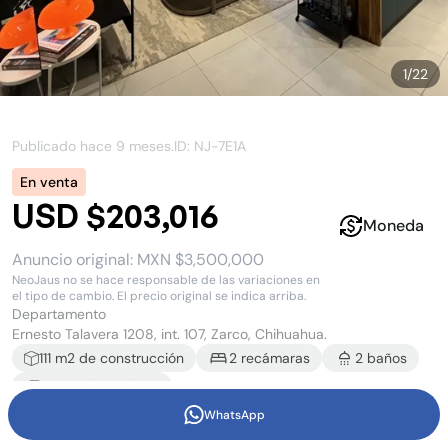
1
/
22
Publicado hace
9 meses
.
ID: NJ-
7E1A
En venta
USD $203,016
Moneda
Anuncio original:
MXN $3,500,000
NeoJaus no se hace responsable de las variaciones en
el tipo de cambio. El precio original se indica arriba.
Departamento
Ernesto Talavera 1208, int. 107, Zarco, Chihuahua.
111
m2 de construcción
2
recámara
s
2
baño
s
1
estacionamiento
WhatsApp