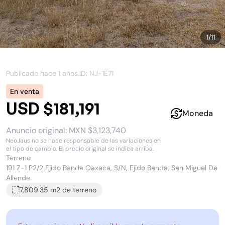
1
/
11
Publicado hace
1 años
.
ID: NJ-
1E71
En venta
USD $181,191
Moneda
Anuncio original:
MXN $3,123,740
NeoJaus no se hace responsable de las variaciones en
el tipo de cambio. El precio original se indica arriba.
Terreno
191 Z-1 P2/2 Ejido Banda Oaxaca, S/N, Ejido Banda, San Miguel De
Allende.
7,809.35 m2
de terreno