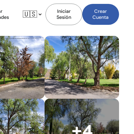
r
Iniciar
Crear
🇺🇸
ades
Sesión
Cuenta
+4