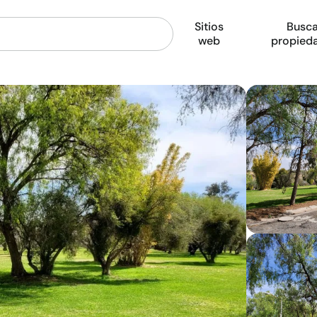
Sitios
Busca
web
propied