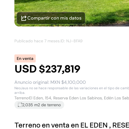
Compartir con mis datos
Publicado hace
7 meses
.
ID: NJ-
8FA9
En venta
USD $237,819
Anuncio original:
MXN $4,100,000
NeoJaus no se hace responsable de las variaciones en el tipo de cambio
arriba.
Terreno
El Eden, 154, Reserva Eden Los Sabinos, Edén Los Sab
2,035 m2
de terreno
Terreno en venta en EL EDEN , RE