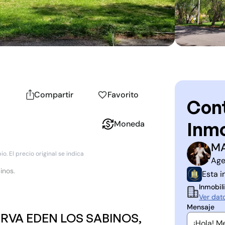
Compartir
Favorito
Cont
Inmo
Moneda
MA
M
D
. El precio original se indica
Age
inos.
Esta i
Inmobili
Ver dat
Mensaje
SERVA EDEN LOS SABINOS,