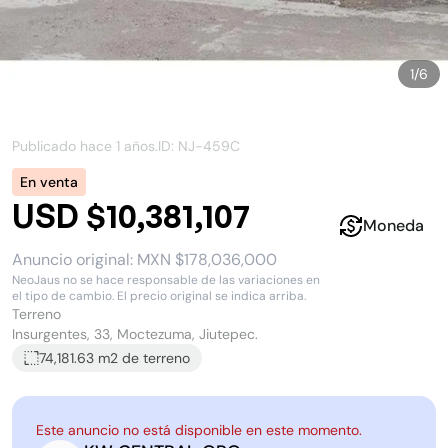
1
/
6
Publicado hace
1 años
.
ID: NJ-
459C
En venta
USD $10,381,107
Moneda
Anuncio original:
MXN $178,036,000
NeoJaus no se hace responsable de las variaciones en
el tipo de cambio. El precio original se indica arriba.
Terreno
Insurgentes, 33, Moctezuma, Jiutepec.
74,181.63 m2
de terreno
Este anuncio no está disponible en este momento.