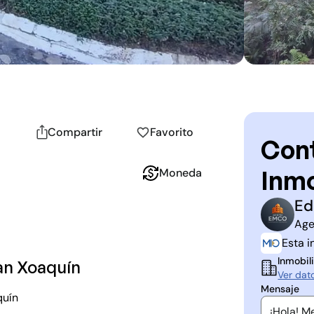
Compartir
Favorito
Cont
Inmo
Moneda
Ed
E
M
Age
Esta i
Inmobili
an Xoaquín
Ver dat
Mensaje
quín