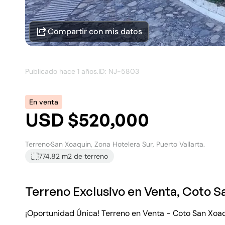
Compartir con mis datos
Publicado hace
1 años
.
ID: NJ-
5803
En venta
USD $520,000
Terreno
San Xoaquin, Zona Hotelera Sur, Puerto Vallarta.
774.82 m2
de terreno
Terreno Exclusivo en Venta, Coto S
¡Oportunidad Única! Terreno en Venta - Coto San Xoa