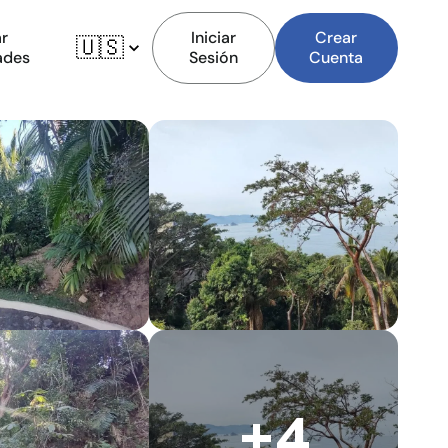
r
Iniciar
Crear
🇺🇸
ades
Sesión
Cuenta
+4