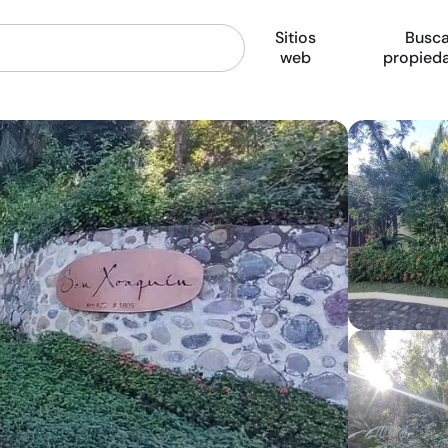
Sitios
Busca
web
propied