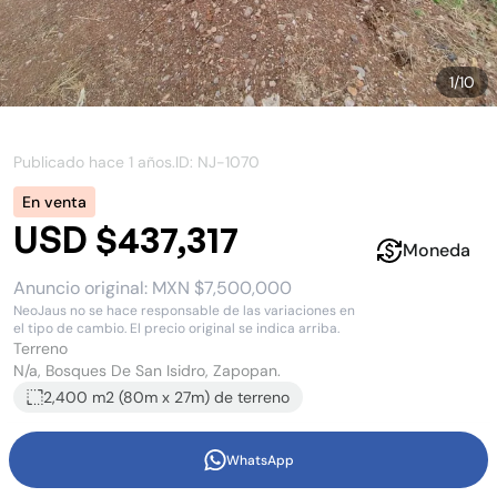
1
/
10
Publicado hace
1 años
.
ID: NJ-
1070
En venta
USD $437,317
Moneda
Anuncio original:
MXN $7,500,000
NeoJaus no se hace responsable de las variaciones en
el tipo de cambio. El precio original se indica arriba.
Terreno
N/a, Bosques De San Isidro, Zapopan.
2,400 m2
(
80
m x
27
m)
de terreno
WhatsApp
Terreno fraccionamiento Las Cañadas