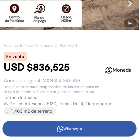
1
/
4
Publicado hace
2 meses
.
ID: NJ-
EC21
En venta
USD $836,525
Moneda
Anuncio original:
MXN $14,346,416
NeoJaus no se hace responsable de las variaciones en
el tipo de cambio. El precio original se indica arriba.
Terreno Industrial
Av De Los Artesanos, 5130, Lomas Del 4, Tlaquepaque.
1,463 m2
de terreno
WhatsApp
Terreno industrial en Lomas Del 4,