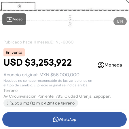
Video
1
/
14
Publicado hace
11 meses
.
ID: NJ-
6060
En venta
USD $3,253,922
Moneda
Anuncio original:
MXN $56,000,000
NeoJaus no se hace responsable de las variaciones en
el tipo de cambio. El precio original se indica arriba.
Terreno
Av Circunvalacion Poniente, 783, Ciudad Granja, Zapopan.
2,556 m2
(
121
m x
42
m)
de terreno
WhatsApp
Terreno venta Ciudad Granja Zapopan