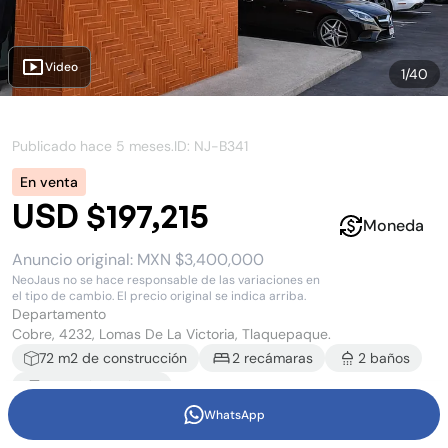
Video
1
/
40
Publicado hace
5 meses
.
ID: NJ-
B341
En venta
USD $197,215
Moneda
Anuncio original:
MXN $3,400,000
NeoJaus no se hace responsable de las variaciones en
el tipo de cambio. El precio original se indica arriba.
Departamento
Cobre, 4232, Lomas De La Victoria, Tlaquepaque.
72
m2 de construcción
2
recámara
s
2
baño
s
1
estacionamiento
WhatsApp