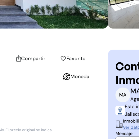
Compartir
Favorito
Cont
Inmo
Moneda
MA
M
A
Age
Esta i
Jalisc
Inmobili
Ver dat
. El precio original se indica
Mensaje