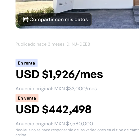
Compartir con mis datos
Publicado hace
3 meses
.
ID: NJ-
DEE8
En renta
USD $1,926/mes
Anuncio original:
MXN $33,000/mes
En venta
USD $442,498
Anuncio original:
MXN $7,580,000
NeoJaus no se hace responsable de las variaciones en el tipo de cambio
arriba.