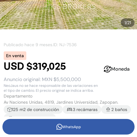
1
/
21
Publicado hace
9 meses
.
ID: NJ-
7536
En venta
USD $319,025
Moneda
Anuncio original:
MXN $5,500,000
NeoJaus no se hace responsable de las variaciones en
el tipo de cambio. El precio original se indica arriba.
Departamento
Av Naciones Unidas, 4819, Jardines Universidad, Zapopan.
125
m2 de construcción
3
recámara
s
2
baño
s
2
estacionamiento
s
WhatsApp