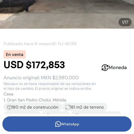
1
/
17
Publicado hace
8 meses
.
ID: NJ-
8C99
En venta
USD $172,853
Moneda
Anuncio original:
MXN $2,980,000
NeoJaus no se hace responsable de las variaciones en
el tipo de cambio. El precio original se indica arriba.
Casa
1, Gran San Pedro Cholul, Mérida.
180
m2 de construcción
181 m2
de terreno
3
recámara
s
3
baño
s
2
estacionamiento
s
WhatsApp