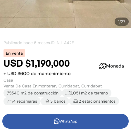
1
/
27
Publicado hace
6 meses
.
ID: NJ-
A42E
En venta
USD $1,190,000
Moneda
+
USD $
600
de mantenimiento
Casa
Venta De Casa En.monteran, Curridabat, Curridabat.
540
m2 de construcción
2,051 m2
de terreno
4
recámara
s
3
baño
s
2
estacionamiento
s
Venta de Casa en.Monteran
WhatsApp