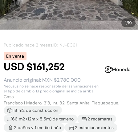
1
/
19
Publicado hace
2 meses
.
ID: NJ-
EC61
En venta
USD $161,252
Moneda
Anuncio original:
MXN $2,780,000
NeoJaus no se hace responsable de las variaciones en
el tipo de cambio. El precio original se indica arriba.
Casa
Francisco I Madero, 318, int. 82, Santa Anita, Tlaquepaque.
118
m2 de construcción
66 m2
(
12
m x
5.5
m)
de terreno
2
recámara
s
2
baño
s
y
1
medio baño
2
estacionamiento
s