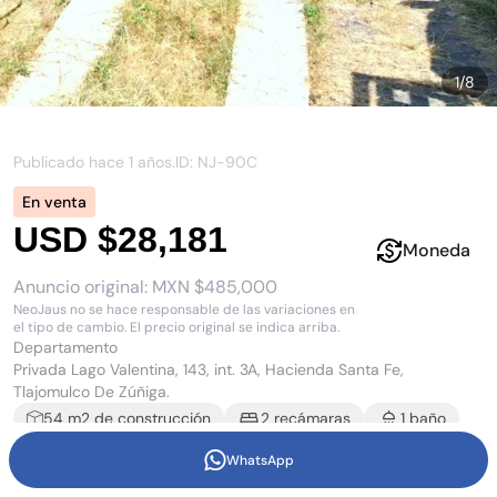
1
/
8
Publicado hace
1 años
.
ID: NJ-
90C
En venta
USD $28,181
Moneda
Anuncio original:
MXN $485,000
NeoJaus no se hace responsable de las variaciones en
el tipo de cambio. El precio original se indica arriba.
Departamento
Privada Lago Valentina, 143, int. 3A, Hacienda Santa Fe,
Tlajomulco De Zúñiga.
54
m2 de construcción
2
recámara
s
1
baño
1
estacionamiento
WhatsApp