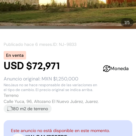
1
/
5
Publicado hace
6 meses
.
ID: NJ-
9B33
En venta
USD $72,971
Moneda
Anuncio original:
MXN $1,250,000
NeoJaus no se hace responsable de las variaciones en
el tipo de cambio. El precio original se indica arriba.
Terreno
Calle Yuca, 96, Altozano El Nuevo Juárez, Juarez.
180 m2
de terreno
Este anuncio no está disponible en este momento.