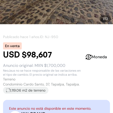
1
/
13
Publicado hace
1 años
.
ID: NJ-
950
En venta
USD $98,607
Moneda
Anuncio original:
MXN $1,700,000
NeoJaus no se hace responsable de las variaciones en
el tipo de cambio. El precio original se indica arriba.
Terreno
Condominio Cardo Santo, 37, Tapalpa, Tapalpa.
1,119.06 m2
de terreno
Este anuncio no está disponible en este momento.