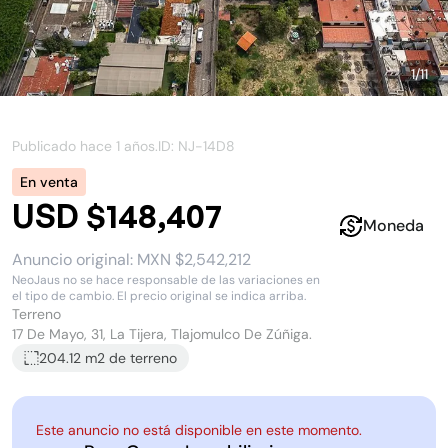
1
/
11
Publicado hace
1 años
.
ID: NJ-
14D8
En venta
USD $148,407
Moneda
Anuncio original:
MXN $2,542,212
NeoJaus no se hace responsable de las variaciones en
el tipo de cambio. El precio original se indica arriba.
Terreno
17 De Mayo, 31, La Tijera, Tlajomulco De Zúñiga.
204.12 m2
de terreno
Este anuncio no está disponible en este momento.