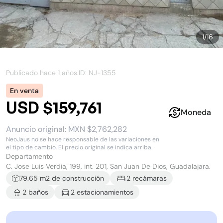
1
/
16
Publicado hace
1 años
.
ID: NJ-
1355
En venta
USD $159,761
Moneda
Anuncio original:
MXN $2,762,282
NeoJaus no se hace responsable de las variaciones en
el tipo de cambio. El precio original se indica arriba.
Departamento
C. Jose Luis Verdia, 199, int. 201, San Juan De Dios, Guadalajara.
79.65
m2 de construcción
2
recámara
s
2
baño
s
2
estacionamiento
s